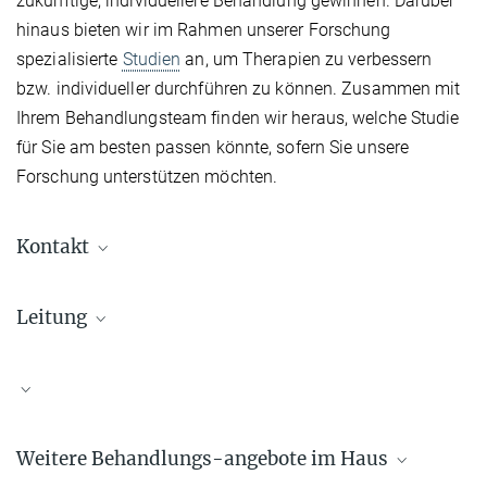
zukünftige, individuellere Behandlung gewinnen. Darüber
hinaus bieten wir im Rahmen unserer Forschung
spezialisierte
Studien
an, um Therapien zu verbessern
bzw. individueller durchführen zu können. Zusammen mit
Ihrem Behandlungsteam finden wir heraus, welche Studie
für Sie am besten passen könnte, sofern Sie unsere
Forschung unterstützen möchten.
Kontakt
Für Zuweisende: Stationäre Aufnahme
Leitung
Tel.: +49 (0) 89-30622-1413
E-Mail:
aufnahme@psych.mpg.de
Dr. Dr. Iven-Alex von Mücke-Heim
Oberarzt, Wissenschaftlicher Mitarbeiter
+49 (0) 89-30622-8420
iven_muecke-heim@...
Weitere Behandlungs-angebote im Haus