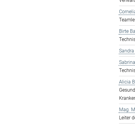
Verwalt
Corneli
Teamlei
Birte Ba
Technis
Sandra
Sabrina
Technis
Alicia
Gesund
Kranken
Mag. Ma
Leiter 