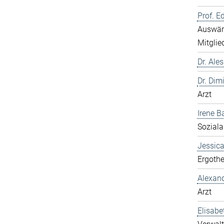
Prof. E
Auswärt
Mitglie
Dr. Ale
Dr. Dim
Arzt
Irene B
Soziala
Jessic
Ergothe
Alexan
Arzt
Elisabe