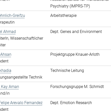
Psychiatry (IMPRS-TP)
hnlich-Greifzu
Arbeitstherapie
rapeutin
hel Ahmad
Dept. Genes and Environment
terIn, Wissenschaftlicher
iter
 Ahsan
Projektgruppe Knauer-Arloth
udent
khadia
Technische Leitung
ungsangestellte Technik
 Kay Aman
Forschungsgruppe M. Schmidt
and/in
elipe Arevalo Fernandez
Dept. Emotion Research
udent