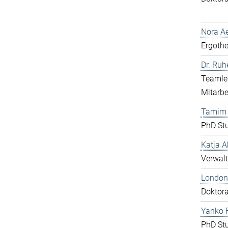
Nora Ae
Ergothe
Dr. Ru
Teamlei
Mitarbe
Tamim
PhD St
Katja A
Verwalt
London
Doktor
Yanko F
PhD St