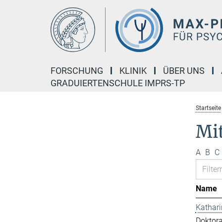
Hauptinhalt
FORSCHUNG
KLINIK
ÜBER UNS
GRADUIERTENSCHULE IMPRS-TP
Startseite
Mi
A
B
C
Name
Kathar
Doktor