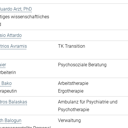
duardo Arzt, PhD
iges wissenschaftliches
d
ssio Attardo
itrios Avramis
TK Transition
aier
Psychosoziale Beratung
rbeiterin
a Bako
Arbeitstherapie
rapeutin
Ergotherapie
dros Balaskas
Ambulanz für Psychiatrie und
Psychotherapie
th Balogun
Verwaltung