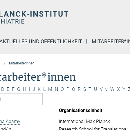
AKTUELLES UND ÖFFENTLICHKEIT
MITARBEITER*
MitarbeiterInnen
tarbeiter*innen
D
E
F
G
H
I
J
K
L
M
N
O
P
Q
R
S
T
U
V
v
W
X
Y
Organisationseinheit
ina Adamy
International Max Planck
and/in
Research School for Translational