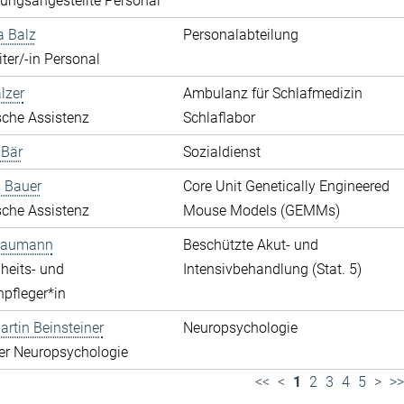
ungsangestellte Personal
a Balz
Personalabteilung
ter/-in Personal
lzer
Ambulanz für Schlafmedizin
che Assistenz
Schlaflabor
 Bär
Sozialdienst
 Bauer
Core Unit Genetically Engineered
che Assistenz
Mouse Models (GEMMs)
 Baumann
Beschützte Akut- und
heits- und
Intensivbehandlung (Stat. 5)
pfleger*in
rtin Beinsteiner
Neuropsychologie
der Neuropsychologie
<<
<
1
2
3
4
5
>
>