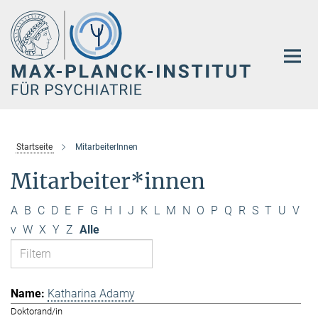
Hauptinhalt
Startseite
MitarbeiterInnen
Mitarbeiter*innen
A
B
C
D
E
F
G
H
I
J
K
L
M
N
O
P
Q
R
S
T
U
V
v
W
X
Y
Z
Alle
Katharina Adamy
Doktorand/in