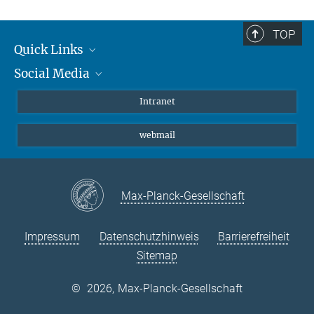
TOP
Quick Links
Social Media
Student*innen/Wissenschaftler*innen
Patient*innen
Instagram
Intranet
Journalist*innen
LinkedIn
webmail
Bluesky
Facebook
YouTube
Max-Planck-Gesellschaft
Impressum
Datenschutzhinweis
Barrierefreiheit
Sitemap
©
2026, Max-Planck-Gesellschaft